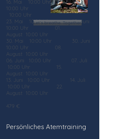
16. Mai 10:00 Uhr 16. Juni
10:00 Uhr 25
.
Juli
10:00
Uhr
23. Mai 10:00 Uhr 23. Juni
Let´s breathe. Together.
10:00 Uhr 01
.
August
10:00
Uhr
30. Mai 10:00 Uhr 30. Juni
10:00 Uhr 08
.
August
10:00
Uhr
06. Juni 10:00 Uhr 07. Juli
10:00 Uhr 15
.
August
10:00
Uhr
13. Juni 10:00 Uhr 14
. Juli
10:00 Uhr 22
.
August
10:00
Uhr
479 €
Persönliches Atemtraining