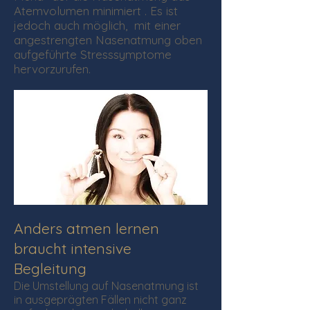
Atemvolumen minimiert . Es ist
jedoch auch möglich, mit einer
angestrengten Nasenatmung oben
aufgeführte Stresssymptome
hervorzurufen.
Anders atmen lernen
braucht intensive
Begleitung
Die Umstellung auf Nasenatmung ist
in ausgeprägten Fällen nicht ganz