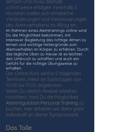
einfach und muss deshalb
schrittweise erfolgen. Innerhalb 3
Monaten stellen sich erhebliche
Veränderungen und Verbesserungen
des Atemverhaltens im Alltag ein.
Im Rahmen eines Atemtrainings online wirst
Du die Möglichkeit bekommen, mit
intensiver Begleitung das richtige Atmen zu
lernen und wichtige Hintergründe zum
Atemverhalten im Körper zu erfahren. Durch
das tägliche Üben zu Hause ist es leichter,
den Umbruch zu schaffen und auch ein
Gefühl für die richtige Übungsweise zu
erhalten.
Der Online Kurs wird in 5 folgenden
Terminen, meist an Samstagen von
10:00 bis 11:00 angeboten.
Wenn Du zeitlich flexibel arbeiten
möchtest, hast Du die Möglichkeit
Atemregulation Personal Training
zu
buchen. Hier arbeiten wir dann ganz
individuell an deiner Symptomatik.
Das Tolle