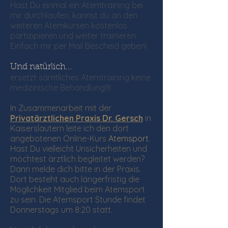
Hast Du einmal ein Atemtraining bei
mir durchlaufen, kannst du an den
weiteren Atemkursen kostenlos
partizipieren und weiter trainieren.
Einfach mir per Mail Bescheid geben!
Und natürlich...
ersetzt sämtliches Atemtraining keine
medizinische Behandlung!!!!
In Zusammenarbeit mit der
Privatärztlichen Praxis Dr. Gersch
in
Kaiserslautern leite ich den dort
angebotenen Online-Kurs
Atemsport
.
Hast Du vielleicht Unsicherheiten und
möchtest ärztlich begleitet werden?
Dann melde dich bitte in der Praxis.
Dort besteht auch längerfristig die
Möglichkeit Mitglied beim Atemsport
zu sein. Die Atemsport Stunde findet
Donnerstags um 8:20 statt.