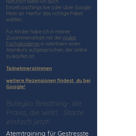
Natürlich biete ich auch
Einzelcoachings live oder über Google
Meet an. Hierfür das richtige Paket
wählen.
Für Kinder habe ich in meiner
Zusammenarbeit mit der
mykie
Fachakademie
in Weinheim einen
Atemkurs aufgesprochen, der online
zu kaufen ist.
Teilnehmerstimmen
weitere Rezensionen findest du bei
Google!
Buteyko Breathing- die
Praxis, die wirkt.
Starte
einfach jetzt!
Atemtraining für Gestresste