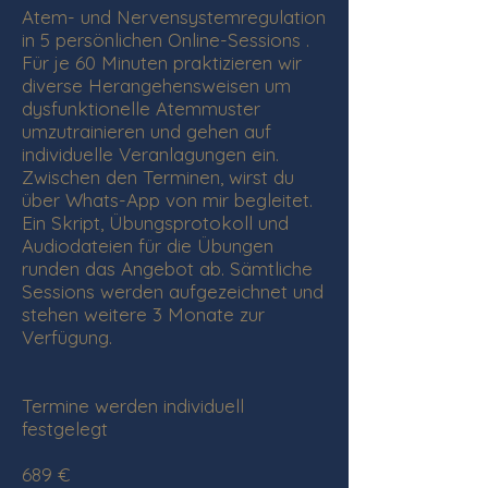
Atem- und Nervensystemregulation
in 5 persönlichen Online-Sessions .
Für je 60 Minuten praktizieren wir
diverse Herangehensweisen um
dysfunktionelle Atemmuster
umzutrainieren und gehen auf
individuelle Veranlagungen ein.
Zwischen den Terminen, wirst du
über Whats-App von mir begleitet.
Ein Skript, Übungsprotokoll und
Audiodateien für die Übungen
runden das Angebot ab. Sämtliche
Sessions werden aufgezeichnet und
stehen weitere 3 Monate zur
Verfügung.
Termine werden individuell
festgelegt
689 €