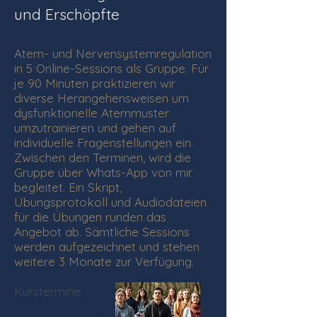
und Erschöpfte
Atem- und Nervensystemregulation
in 5 Online-Sessions als Gruppe. Für
je 90 Minuten praktizieren wir
diverse Herangehensweisen um
dysfunktionelle Atemmuster
umzutrainieren und gehen auf
individuelle Fragenstellungen ein.
Zwischen den Terminen, wird die
Gruppe über Whats-App von mir
begleitet. Ein Skript,
Übungsprotokoll und Audiodateien
für die Übungen runden das
Angebot ab. Sämtliche Sessions
werden aufgezeichnet und stehen
weitere 3 Monate zur Verfügung.
Kurstermine: