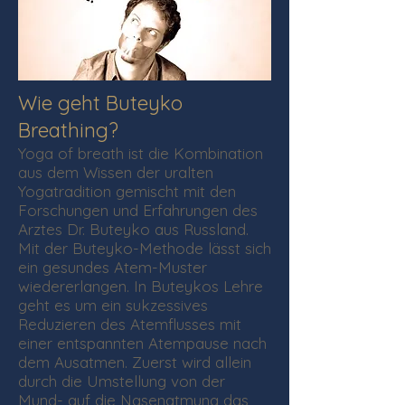
Wie geht Buteyko
Breathing?
Yoga of breath ist die Kombination
aus dem Wissen der uralten
Yogatradition gemischt mit den
Forschungen und Erfahrungen des
Arztes Dr. Buteyko aus Russland.
Mit der Buteyko-Methode lässt sich
ein gesundes Atem-Muster
wiedererlangen. In Buteykos Lehre
geht es um ein sukzessives
Reduzieren des Atemflusses mit
einer entspannten Atempause nach
dem Ausatmen. Zuerst wird allein
durch die Umstellung von der
Mund- auf die Nasenatmung das