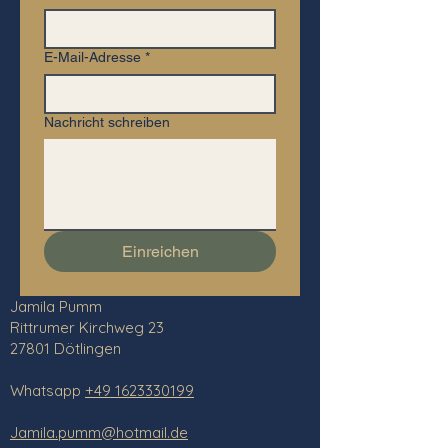
E-Mail-Adresse
*
Nachricht schreiben
Einreichen
Jamila Pumm
Rittrumer Kirchweg 23
27801 Dötlingen
Whatsapp
+49 1623330199
Jamila.pumm@hotmail.de