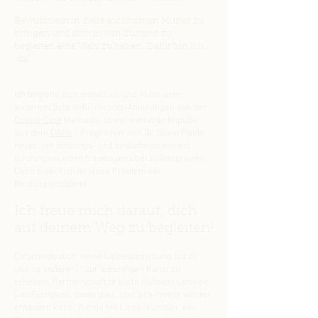
Bewusstsein in diese autonomen Muster zu
bringen und dich in den Zustand zu
begleiten eine Wahl zu haben: Dafür bin ich
da!
Ich begleite dich individuell und nutze unter
anderem Schritt-für-Schritt-Anleitungen aus der
Couple Care
Methode, sowie wertvolle Impulse
aus dem
DARe
- Programm von Dr. Diane Poole
Heller, um bindungs- und bedürfnisorientiert
Bindungswunden traumasensibel zu integrieren.
Denn eigentlich ist jedes Problem ein
Bindungsproblem!
Ich freue mich darauf, dich
auf deinem Weg zu begleiten!
Entscheide dich, deine Liebesbeziehung (zu dir
und zu anderen) zur lebendigen Kunst zu
erheben. Partnerschaft braucht Aufmerksamkeit
und Fertigkeit, damit die Liebe sich immer wieder
erneuern kann! Werde ein Liebeskünstler, ein