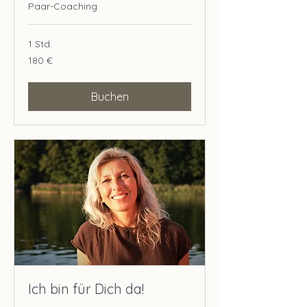
Paar-Coaching
1 Std.
180
180 €
Euro
Buchen
Ich bin für Dich da!