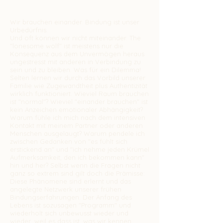
true Yoga of Love
Wir brauchen einander. Bindung ist unser
Urbedürfnis.
Und oft können wir nicht miteinander. The
"lonesome wolf" ist meistens nur die
Konsequenz aus dem Unvermögen heraus
ungestresst mit anderen in Verbindung zu
sein und zu bleiben. Was für ein Dilemma!
Selten lernen wir durch das Vorbild unserer
Familie wie Zugewandtheit plus Authentizität
wirklich funktioniert. Wieviel Raum brauchen
ist "normal"? Wieviel "einander brauchen" ist
kein Anzeichen emotionaler Abhängigkeit?
Warum fühle ich mich nach dem intensiven
Kontakt mit meinem Partner oder anderen
Menschen ausgelaugt? Warum pendele ich
zwischen Gedanken von "es fühlt sich
erstickend an" und "ich nehme jeden Krümel
Aufmerksamkeit, den ich bekommen kann"
hin und her? Selbst wenn die Fragen nicht
ganz so extrem sind gilt doch die Prämisse:
Diese Phänomene sind erlernt und das
angelegte Netzwerk unserer frühen
Bindungserfahrungen. Der Anfang des
Lebens ist sozusagen "Programm" und
wiederholt sich unbewusst wieder und
wieder, weil es dass ist, was wir kennen.