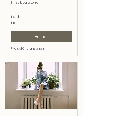
Einzelbegleitung
1 Std.
140
140 €
Euro
Buchen
Preispläne ansehen