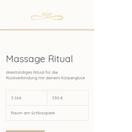
Massage Ritual
dreistündiges Ritual für die
Rückverbindung mit deinem Körperglück
330
Euro
3 Std.
3
330 €
S
t
Raum am Schlosspark
d
.