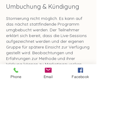
Umbuchung & Kündigung
Stornierung nicht möglich. Es kann auf
das nächst stattfindende Programm
umgbebucht werden. Der Teilnehmer
erklärt sich bereit, dass die Live-Sessions
aufgezeichnet werden und der eigenen
Gruppe für spätere Einsicht zur Verfügung
gestellt wird. Beobachtungen und
Erfahrungen zur Methode und ihrer
Wirkung können zu Marketingzwecken
anonymisiert auf im Netz und
Druckmedien verwendet werden.
Phone
Email
Facebook
Kontaktangaben
+0049 1623330199
jamila.pumm@hotmail.de
Rittrumer Kirchweg, Dötlingen, Germany