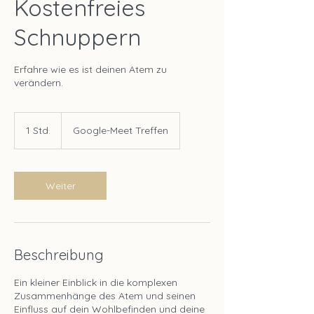
Kostenfreies
Schnuppern
Erfahre wie es ist deinen Atem zu
verändern.
1 Std.
1
Google-Meet Treffen
S
t
d
Weiter
Beschreibung
Ein kleiner Einblick in die komplexen
Zusammenhänge des Atem und seinen
Einfluss auf dein Wohlbefinden und deine