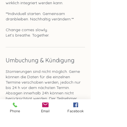
wirklich integriert werden kann.
**Individuell starten. Gemeinsam
dranbleiben. Nachhaltig verändern.**
Change comes slowly.
Umbuchung & Kündigung
Stornierungen sind nicht möglich. Gerne
können die Daten für die einzelnen
Termine verschoben werden, jedoch nur
bis 24 h vor dem nächsten Termin.
Absagen innerhalb 24h können nicht
berücksichtigt werden. Der Teilnehmer
erklärt sich einverstanden, dass
Ergebnisse seiner Atemerfahrung
Phone
Email
Facebook
anonymisiert auf Instagram und im Netz
zu Werbezwecken verwendet werden
darf.