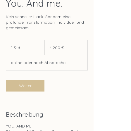
You. And me.
Kein schneller Hack. Sondern eine
profunde Transformation. Individuell und
4.200
Euro
1 Std.
1
4.200 €
S
t
online oder nach Absprache
d
Weiter
Beschreibung
YOU. AND ME.