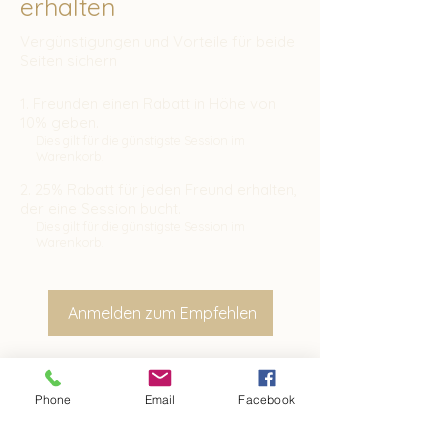
erhalten
Vergünstigungen und Vorteile für beide
Seiten sichern
Freunden einen Rabatt in Höhe von
10% geben.
Dies gilt für die günstigste Session im
Warenkorb.
25% Rabatt für jeden Freund erhalten,
der eine Session bucht.
Dies gilt für die günstigste Session im
Warenkorb.
Anmelden zum Empfehlen
Phone
Email
Facebook